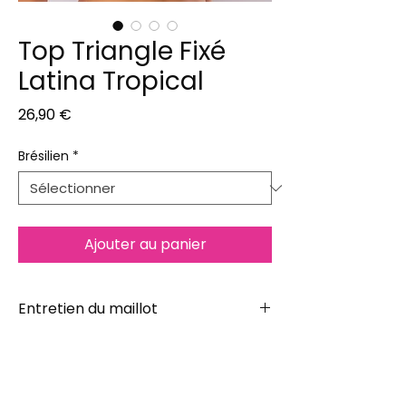
Top Triangle Fixé
Latina Tropical
Prix
26,90 €
Brésilien
*
Ajouter au panier
Entretien du maillot
Ne pas utiliser de lave-linge ni de sèche
linge. Votre bikini doit être lavé à la
main avec un savon doux uniquement.
Ne pas laver à l'eau chaude et ne pas